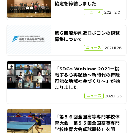
協定を締結しました
ニュース
2021.12.01
第６回廃炉創造ロボコンの観覧
募集について
ニュース
2021.11.26
「SDGs Webinar 2021－挑
戦する心再起動～新時代の持続
可能な地域社会づくり～」が始
まりました
ニュース
2021.11.25
「第５６回全国高等専門学校体
育大会 第５５回全国高等専門
学校体育大会卓球競技」を開