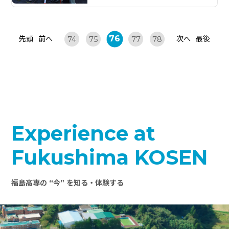
76
先頭
前へ
次へ
最後
74
75
77
78
Experience at
Fukushima KOSEN
福島高専の “今” を知る・体験する