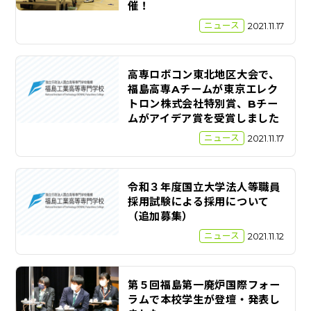
催！
ニュース
2021.11.17
高専ロボコン東北地区大会で、
福島高専Aチームが東京エレク
トロン株式会社特別賞、Bチー
ムがアイデア賞を受賞しました
ニュース
2021.11.17
令和３年度国立大学法人等職員
採用試験による採用について
（追加募集）
ニュース
2021.11.12
第５回福島第一廃炉国際フォー
ラムで本校学生が登壇・発表し