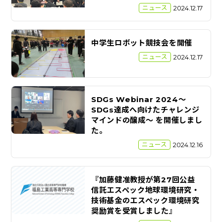
ニュース
2024.12.17
中学生ロボット競技会を開催
ニュース
2024.12.17
SDGs Webinar 2024～
SDGs達成へ向けたチャレンジ
マインドの醸成～ を開催しまし
た。
ニュース
2024.12.16
『加藤健准教授が第27回公益
信託エスペック地球環境研究・
技術基金のエスペック環境研究
奨励賞を受賞しました』