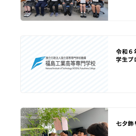
令和６
学生プ
七夕飾