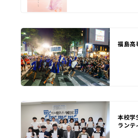
福島高
本校学
ランテ