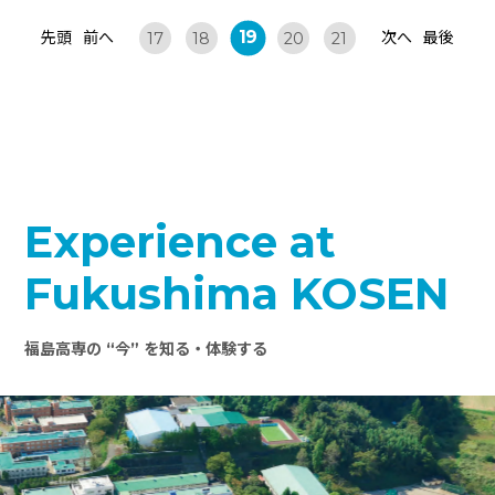
19
先頭
前へ
次へ
最後
17
18
20
21
Experience at
Fukushima KOSEN
福島高専の “今” を知る・体験する