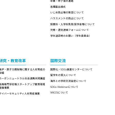
卒業・修了後の進路
各種届出様式
いじめ防止等の策定について
ハラスメントの防止について
授業料・入学料免除/奨学金等について
欠席・遅刻連絡フォームについて
学生送迎時のお願い（学生委員会）
研究・教育改革
国際交流
廃炉・原子力規制等に関する人材育成の
国際化・SDGs推進センターについて
取組
留学生の受入について
カーボンニュートラル社会連携共同講座
海外との学術交流協定について
高等専門学校等スタートアップ教育環境
SDGs Webinarについて
整備事業
9RCCSについて
サイバーセキュリティ人材育成事業