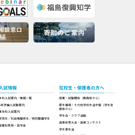
入試情報
在校生・保護者の方へ
本科入試案内／情報一覧
授業・試験関係（教務係から）
4年次編入試験案内
厚生補導・その他学校生活全般（学生支
援係から）
専攻科入試案内
学生会・クラブ活動
研究生／科目等履修生／特別聴講学生
高専体育大会・高専コンテスト
授業料免除・奨学金
学生寮生活