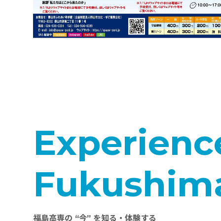
Experienc
Fukushim
福島高専の “今” を知る・体験する