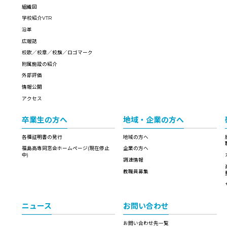
組織図
学校紹介VTR
沿革
広報誌
校歌／校章／校旗／ロゴマーク
附属施設の紹介
外部評価
情報公開
アクセス
卒業生の方へ
地域・企業の方へ
各種証明書の発行
地域の方へ
福島高専同窓会ホームページ(現在停止
企業の方へ
中)
調達情報
教職員募集
ニュース
お問い合わせ
お問い合わせ先一覧