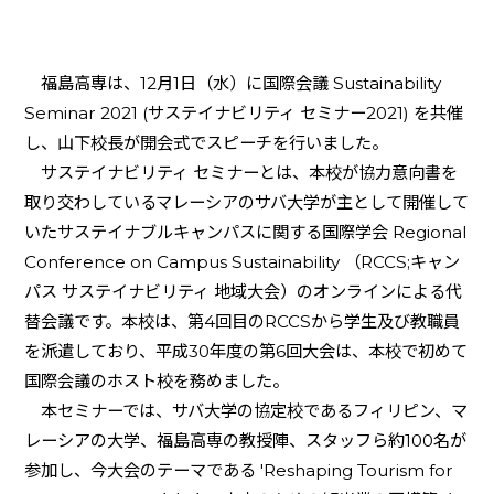
福島高専は、
12
月
1
日（水）に国際会議 Sustainability
Seminar 2021 (サステイナビリティ セミナー
2021)
を共催
し、山下校長が開会式でスピーチを行いました。
サステイナビリティ セミナーとは、本校が協力意向書を
取り交わしているマレーシアのサバ大学が主として開催して
いたサステイナブルキャンパスに関する国際学会
Regional
Conference on Campus Sustainability
（
RCCS;
キャン
パス サステイナビリティ 地域大会）のオンラインによる代
替会議です。本校は、第
4
回目の
RCCS
から学生及び教職員
を派遣しており、平成
30
年度の第
6
回大会は、本校で初めて
国際会議のホスト校を務めました。
本セミナーでは、サバ大学の協定校であるフィリピン、マ
レーシアの大学、福島高専の教授陣、スタッフら約
100
名が
参加し、今大会のテーマである '
Reshaping Tourism for