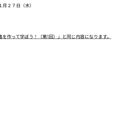
１月２７日（水）
路を作って学ぼう！（第
1
回）」と同じ内容になります。