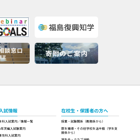
入試情報
在校生・保護者の方へ
本科入試案内／情報一覧
授業・試験関係（教務係から）
4年次編入試験案内
厚生補導・その他学校生活全般（学生支
援係から）
専攻科入試案内
学生会・クラブ活動