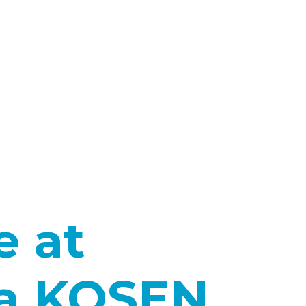
e at
a KOSEN