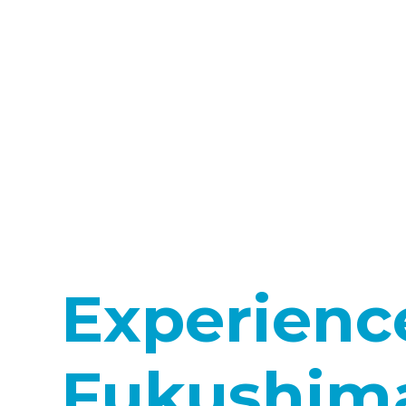
Experienc
Fukushim