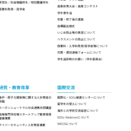
研究生／科目等履修生／特別聴講学生
高専体育大会・高専コンテスト
授業料免除・奨学金
学生寮生活
卒業・修了後の進路
各種届出様式
いじめ防止等の策定について
ハラスメントの防止について
授業料・入学料免除/奨学金等について
欠席・遅刻連絡フォームについて
学生送迎時のお願い（学生委員会）
研究・教育改革
国際交流
廃炉・原子力規制等に関する人材育成の
国際化・SDGs推進センターについて
取組
留学生の受入について
カーボンニュートラル社会連携共同講座
海外との学術交流協定について
高等専門学校等スタートアップ教育環境
SDGs Webinarについて
整備事業
9RCCSについて
サイバーセキュリティ人材育成事業