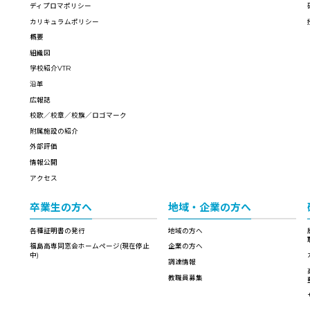
ディプロマポリシー
カリキュラムポリシー
概要
組織図
学校紹介VTR
沿革
広報誌
校歌／校章／校旗／ロゴマーク
附属施設の紹介
外部評価
情報公開
アクセス
卒業生の方へ
地域・企業の方へ
各種証明書の発行
地域の方へ
福島高専同窓会ホームページ(現在停止
企業の方へ
中)
調達情報
教職員募集