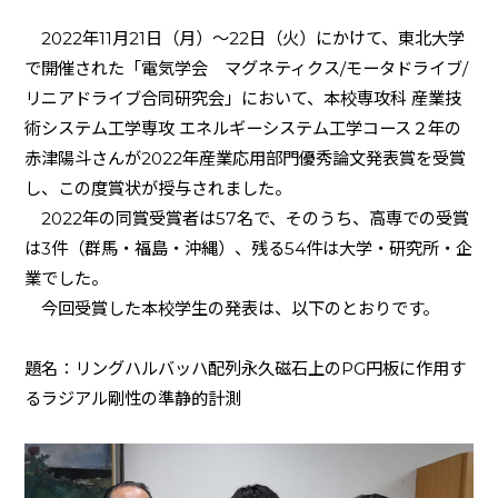
2022
年
11
月
21
日（月）～
22
日（火）にかけて、東北大学
で開催された「電気学会 マグネティクス
/
モータドライブ
/
リニアドライブ合同研究会」において、本校専攻科 産業技
術システム工学専攻 エネルギーシステム工学コース２年の
赤津陽斗さんが
2022
年産業応用部門優秀論文発表賞を受賞
し、この度賞状が授与されました。
2022
年の同賞受賞者は
57
名で、そのうち、高専での受賞
は
3
件（群馬・福島・沖縄）、残る
54
件は大学・研究所・企
業でした。
今回受賞した本校学生の発表は、以下のとおりです。
題名：リングハルバッハ配列永久磁石上の
PG
円板に作用す
るラジアル剛性の準静的計測