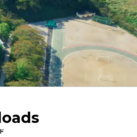
loads
ド