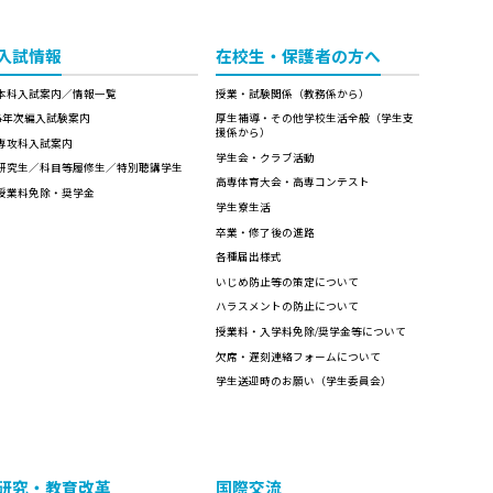
入試情報
在校生・保護者の方へ
本科入試案内／情報一覧
授業・試験関係（教務係から）
4年次編入試験案内
厚生補導・その他学校生活全般（学生支
援係から）
専攻科入試案内
学生会・クラブ活動
研究生／科目等履修生／特別聴講学生
高専体育大会・高専コンテスト
授業料免除・奨学金
学生寮生活
卒業・修了後の進路
各種届出様式
いじめ防止等の策定について
ハラスメントの防止について
授業料・入学料免除/奨学金等について
欠席・遅刻連絡フォームについて
学生送迎時のお願い（学生委員会）
研究・教育改革
国際交流