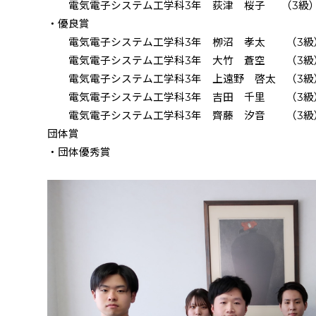
電気電子システム工学科
3
年 荻津 桜子 （
3
級
・優良賞
電気電子システム工学科
3
年 栁沼 孝太 （
3
級
電気電子システム工学科
3
年 大竹 蒼空 （
3
級
電気電子システム工学科
3
年 上遠野 啓太 （
3
級
電気電子システム工学科
3
年 吉田 千里 （
3
級
電気電子システム工学科
3
年 齊藤 汐音 （
3
級
団体賞
・団体優秀賞