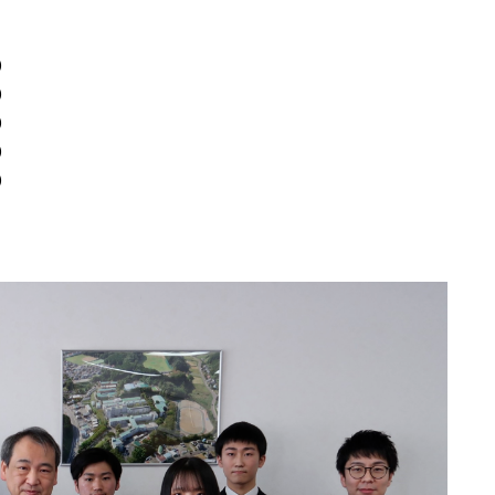
）
）
）
）
）
）