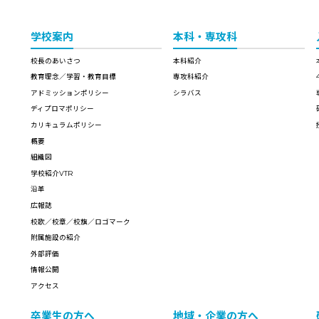
学校案内
本科・専攻科
校長のあいさつ
本科紹介
教育理念／学習・教育目標
専攻科紹介
アドミッションポリシー
シラバス
ディプロマポリシー
カリキュラムポリシー
概要
組織図
学校紹介VTR
沿革
広報誌
校歌／校章／校旗／ロゴマーク
附属施設の紹介
外部評価
情報公開
アクセス
卒業生の方へ
地域・企業の方へ