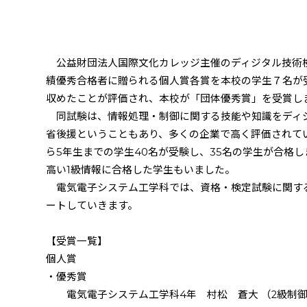
公益財団法人国際文化カレッジ主催のディジタル技術
績優秀合格者に贈られる個人賞各賞を本校の学生７名が
収めたことが評価され、本校が「団体優秀賞」を受賞し
同試験は、情報処理・制御に関する技能や知識をディ
省後援ということもあり、多くの企業で高く評価されて
ら
5
年生までの学生
40
名が受験し、
35
名の学生が合格し
高い
1
級情報に合格した学生もいました。
電気電子システム工学科では、資格・検定試験に関す
ートしていきます。
【受賞一覧】
個人賞
・優秀賞
電気電子システム工学科
4
年 村松 蒼大 （
2
級制