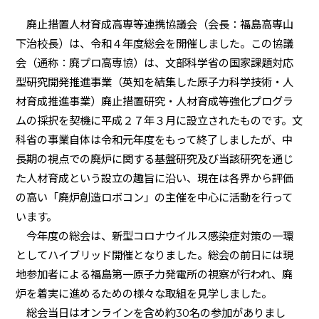
廃止措置人材育成高専等連携協議会（会長：福島高専山
下治校長）は、令和４年度総会を開催しました。この協議
会（通称：廃プロ高専協）は、文部科学省の国家課題対応
型研究開発推進事業（英知を結集した原子力科学技術・人
材育成推進事業）廃止措置研究・人材育成等強化プログラ
ムの採択を契機に平成２７年３月に設立されたものです。文
科省の事業自体は令和元年度をもって終了しましたが、中
長期の視点での廃炉に関する基盤研究及び当該研究を通じ
た人材育成という設立の趣旨に沿い、現在は各界から評価
の高い「廃炉創造ロボコン」の主催を中心に活動を行って
います。
今年度の総会は、新型コロナウイルス感染症対策の一環
としてハイブリッド開催となりました。総会の前日には現
地参加者による福島第一原子力発電所の視察が行われ、廃
炉を着実に進めるための様々な取組を見学しました。
総会当日はオンラインを含め約
30
名の参加がありまし