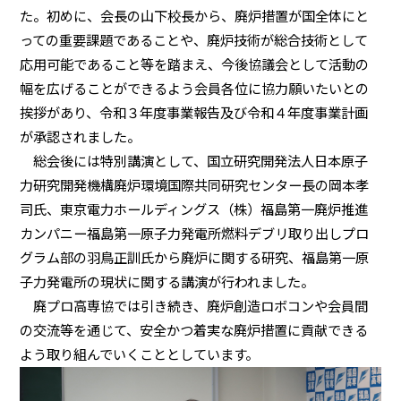
た。初めに、会長の山下校長から、廃炉措置が国全体にと
っての重要課題であることや、廃炉技術が総合技術として
応用可能であること等を踏まえ、今後協議会として活動の
幅を広げることができるよう会員各位に協力願いたいとの
挨拶があり、令和３年度事業報告及び令和４年度事業計画
が承認されました。
総会後には特別講演として、国立研究開発法人日本原子
力研究開発機構廃炉環境国際共同研究センター長の岡本孝
司氏、東京電力ホールディングス（株）福島第一廃炉推進
カンパニー福島第一原子力発電所燃料デブリ取り出しプロ
グラム部の羽鳥正訓氏から廃炉に関する研究、福島第一原
子力発電所の現状に関する講演が行われました。
廃プロ高専協では引き続き、廃炉創造ロボコンや会員間
の交流等を通じて、安全かつ着実な廃炉措置に貢献できる
よう取り組んでいくこととしています。