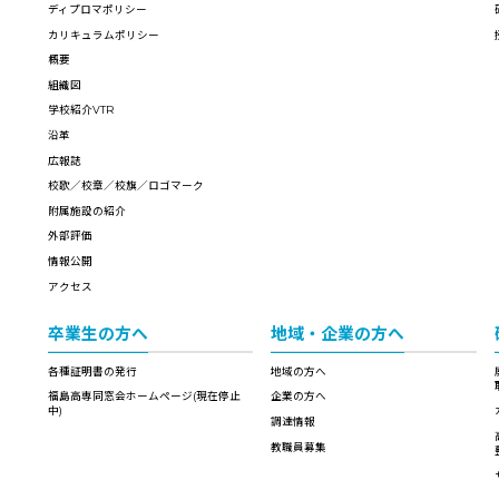
ディプロマポリシー
カリキュラムポリシー
概要
組織図
学校紹介VTR
沿革
広報誌
校歌／校章／校旗／ロゴマーク
附属施設の紹介
外部評価
情報公開
アクセス
卒業生の方へ
地域・企業の方へ
各種証明書の発行
地域の方へ
福島高専同窓会ホームページ(現在停止
企業の方へ
中)
調達情報
教職員募集