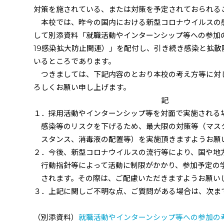
対策を施されている、または対策を予定されておられる
本校では、昨今の国内における新型コロナウイルスの
して別添資料「就職活動やインターンシップ等への参加の
19感染拡大防止関連）」を配付し、引き続き感染と拡散
いるところであります。
つきましては、下記内容のとおり本校の考え方等に対
ろしくお願い申し上げます。
記
１．採用活動やインターンシップ等を対面で実施される
感染等のリスクを下げるため、最大限の対策等（マス
スタンス、消毒液の配置等）を実施頂きますようお願
２．今後、新型コロナウイルスの流行等により、国や地
行動指針等によって活動に制限がかかり、参加予定の
されます。その際は、ご配慮いただきますようお願い
３．上記に関しご不明な点、ご質問がある場合は、次ま
（別添資料）
就職活動やインターンシップ等への参加の考え