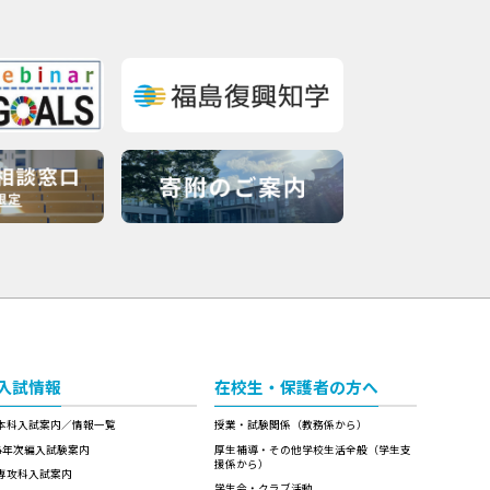
入試情報
在校生・保護者の方へ
本科入試案内／情報一覧
授業・試験関係（教務係から）
4年次編入試験案内
厚生補導・その他学校生活全般（学生支
援係から）
専攻科入試案内
学生会・クラブ活動