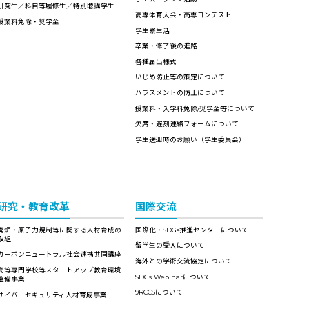
研究生／科目等履修生／特別聴講学生
高専体育大会・高専コンテスト
授業料免除・奨学金
学生寮生活
卒業・修了後の進路
各種届出様式
いじめ防止等の策定について
ハラスメントの防止について
授業料・入学料免除/奨学金等について
欠席・遅刻連絡フォームについて
学生送迎時のお願い（学生委員会）
研究・教育改革
国際交流
廃炉・原子力規制等に関する人材育成の
国際化・SDGs推進センターについて
取組
留学生の受入について
カーボンニュートラル社会連携共同講座
海外との学術交流協定について
高等専門学校等スタートアップ教育環境
SDGs Webinarについて
整備事業
9RCCSについて
サイバーセキュリティ人材育成事業