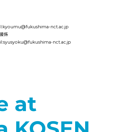
fukushima-nct.ac.jp
援係
u@fukushima-nct.ac.jp
e at
a KOSEN