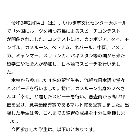
令和
8
年
2
月
14
日（土）、いわき市文化センター大ホール
で「外国にルーツを持つ市民によるスピーチコンテスト」
が開催されました。コンテストには、カンボジア、タイ、モ
ンゴル、カメルーン、ベトナム、ネパール、中国、アメリ
カ、ミャンマー、スリランカ、パキスタン等の国から来た
留学生や社会人が参加し、日本語でスピーチを行いまし
た。
本校から参加した４名の留学生も、流暢な日本語で堂々
とスピーチを行いました。特に、カメルーン出身のフベさ
んは「幸せ」と題したスピーチを行い、審査員から高い評
価を受け、見事最優秀賞であるマルト賞を受賞しました。出
場した学生は皆、これまでの練習の成果を十分に発揮しま
した。
今回参加した学生は、以下のとおりです。