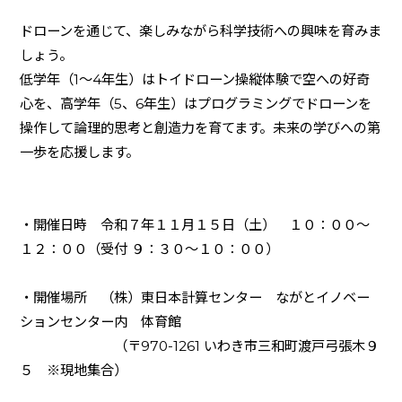
ドローンを通じて、楽しみながら科学技術への興味を育みま
しょう。
低学年（
1
～
4
年生）はトイドローン操縦体験で空への好奇
心を、高学年（
5
、
6
年生）はプログラミングでドローンを
操作して論理的思考と創造力を育てます。未来の学びへの第
一歩を応援します。
・開催日時 令和７年１１月１５日（土） １０：００～
１２：００（受付 ９：３０～１０：００）
・開催場所 （株）東日本計算センター ながとイノベー
ションセンター内 体育館
（〒
970-1261
いわき市三和町渡戸弓張木９
５ ※現地集合）