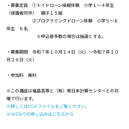
・募集定員 ①トイドローン操縦体験 小学１～４年生
（保護者同伴） 親子１５組
②プログラミングドローン体験 小学５～６
年生 ６名
※申込者多数の場合は抽選とする。
・募集期間 令和７年１０月１４日（火）～令和７年１０
月２８日（火）
・参加料 無料
※この講座は福島高専と（株）東日本計算センターとの共
催で行います。
※詳しくは
PDF
ファイルをご覧ください。
※
WEB
での申し込みはこちらから