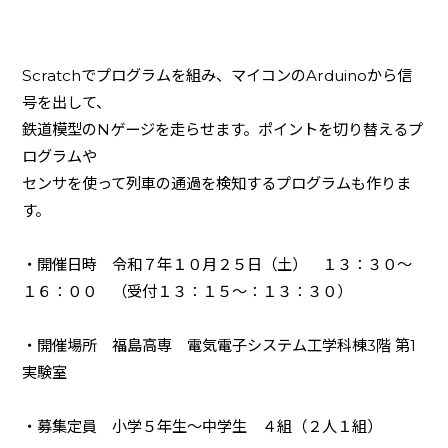
Scratch
でプログラムを組み、マイコンの
Arduino
から信
号を出して、
鉄道模型の
N
ゲージを走らせます。ポイントを切り替えるプ
ログラムや
センサを使って列車の通過を検知するプログラムも作りま
す。
・開催日時 令和７年１０月２５日（土） １３：３０～
１６：００ （受付１３：１５～：１３：３０）
・開催場所 福島高専 電気電子システム工学科棟
3
階 第
1
実験室
・募集定員 小学５年生～中学生 ４組（２人１組）