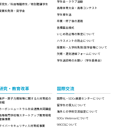
学生会・クラブ活動
研究生／科目等履修生／特別聴講学生
高専体育大会・高専コンテスト
授業料免除・奨学金
学生寮生活
卒業・修了後の進路
各種届出様式
いじめ防止等の策定について
ハラスメントの防止について
授業料・入学料免除/奨学金等について
欠席・遅刻連絡フォームについて
学生送迎時のお願い（学生委員会）
研究・教育改革
国際交流
廃炉・原子力規制等に関する人材育成の
国際化・SDGs推進センターについて
取組
留学生の受入について
カーボンニュートラル社会連携共同講座
海外との学術交流協定について
高等専門学校等スタートアップ教育環境
SDGs Webinarについて
整備事業
9RCCSについて
サイバーセキュリティ人材育成事業