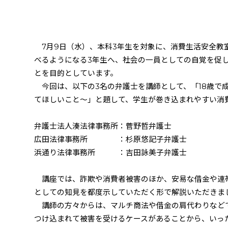
7
月
9
日（水）、本科
3
年生を対象に、消費生活安全教
べるようになる
3
年生へ、社会の一員としての自覚を促
とを目的としています。
今回は、以下の
3
名の弁護士を講師として、「
18
歳で
てほしいこと～」と題して、学生が巻き込まれやすい消
弁護士法人湊法律事務所：菅野哲弁護士
広田法律事務所 ：杉原悠記子弁護士
浜通り法律事務所 ：吉田詠美子弁護士
講座では、詐欺や消費者被害のほか、安易な借金や連
としての知見を都度示していただく形で解説いただきま
講師の方々からは、マルチ商法や借金の肩代わりなど
つけ込まれて被害を受けるケースがあることから、いっ