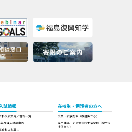
入試情報
在校生・保護者の方へ
本科入試案内／情報一覧
授業・試験関係（教務係から）
4年次編入試験案内
厚生補導・その他学校生活全般（学生支
援係から）
専攻科入試案内