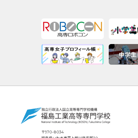
〒970-8034