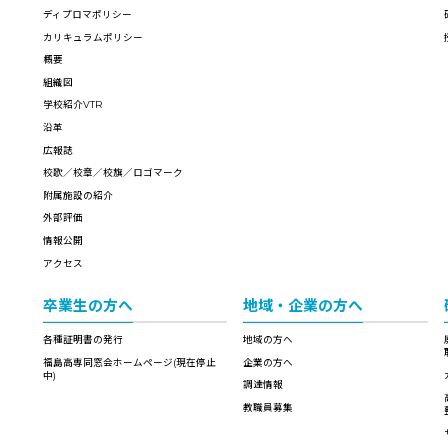
ディプロマポリシー
カリキュラムポリシー
概要
組織図
学校紹介VTR
沿革
広報誌
校歌／校章／校旗／ロゴマーク
附属施設の紹介
外部評価
情報公開
アクセス
卒業生の方へ
地域・企業の方へ
各種証明書の発行
地域の方へ
福島高専同窓会ホームページ(現在停止
企業の方へ
中)
調達情報
教職員募集