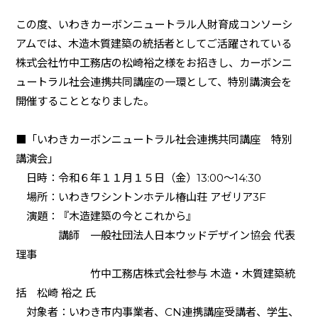
この度、いわきカーボンニュートラル人財育成コンソーシ
アムでは、木造木質建築の統括者としてご活躍されている
株式会社竹中工務店の松崎裕之様をお招きし、カーボンニ
ュートラル社会連携共同講座の一環として、特別講演会を
開催することとなりました。
■「いわきカーボンニュートラル社会連携共同講座 特別
講演会」
日時：令和６年１１月１５日（金）
13:00
～
14:30
場所：いわきワシントンホテル椿山荘 アゼリア
3F
演題：『木造建築の今とこれから』
講師 一般社団法人日本ウッドデザイン協会 代表
理事
竹中工務店株式会社参与 木造・木質建築統
括 松崎 裕之 氏
対象者：いわき市内事業者、
CN
連携講座受講者、学生、