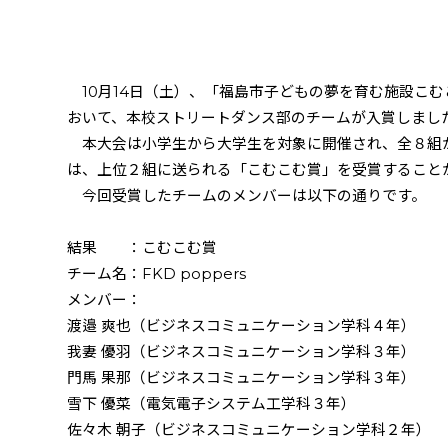
10
月
14
日（土）、「福島市子どもの夢を育む施設こむ
おいて、本校ストリートダンス部のチームが入賞しまし
本大会は小学生から大学生を対象に開催され、全８組
は、上位２組に送られる「こむこむ賞」を受賞すること
今回受賞したチームのメンバーは以下の通りです。
結果 ：こむこむ賞
チーム名：
FKD poppers
メンバー：
渡邉 爽也（ビジネスコミュニケーション学科４年）
我妻 優羽（ビジネスコミュニケーション学科３年）
門馬 果那（ビジネスコミュニケーション学科３年）
雪下 優菜（電気電子システム工学科３年）
佐々木 朝子（ビジネスコミュニケーション学科２年）