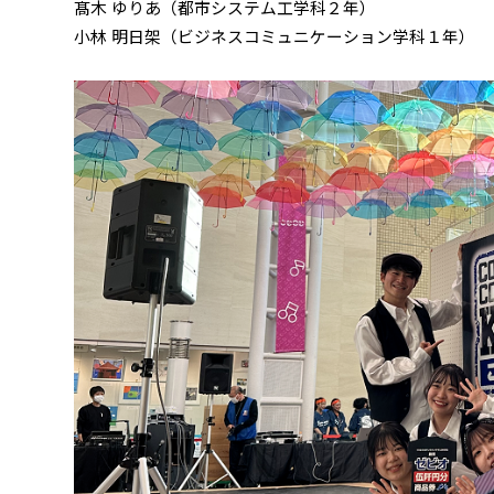
髙木 ゆりあ（都市システム工学科２年）
小林 明日架（ビジネスコミュニケーション学科１年）