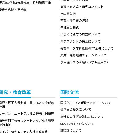
研究生／科目等履修生／特別聴講学生
高専体育大会・高専コンテスト
授業料免除・奨学金
学生寮生活
卒業・修了後の進路
各種届出様式
いじめ防止等の策定について
ハラスメントの防止について
授業料・入学料免除/奨学金等について
欠席・遅刻連絡フォームについて
学生送迎時のお願い（学生委員会）
研究・教育改革
国際交流
廃炉・原子力規制等に関する人材育成の
国際化・SDGs推進センターについて
取組
留学生の受入について
カーボンニュートラル社会連携共同講座
海外との学術交流協定について
高等専門学校等スタートアップ教育環境
SDGs Webinarについて
整備事業
9RCCSについて
サイバーセキュリティ人材育成事業