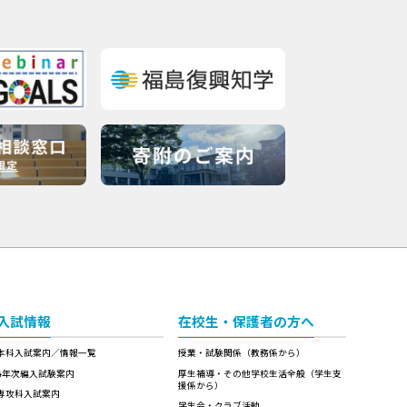
入試情報
在校生・保護者の方へ
本科入試案内／情報一覧
授業・試験関係（教務係から）
4年次編入試験案内
厚生補導・その他学校生活全般（学生支
援係から）
専攻科入試案内
学生会・クラブ活動