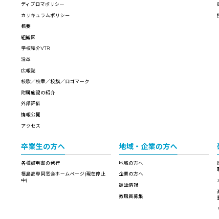
ディプロマポリシー
カリキュラムポリシー
概要
組織図
学校紹介VTR
沿革
広報誌
校歌／校章／校旗／ロゴマーク
附属施設の紹介
外部評価
情報公開
アクセス
卒業生の方へ
地域・企業の方へ
各種証明書の発行
地域の方へ
福島高専同窓会ホームページ(現在停止
企業の方へ
中)
調達情報
教職員募集