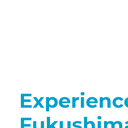
Experienc
Fukushim