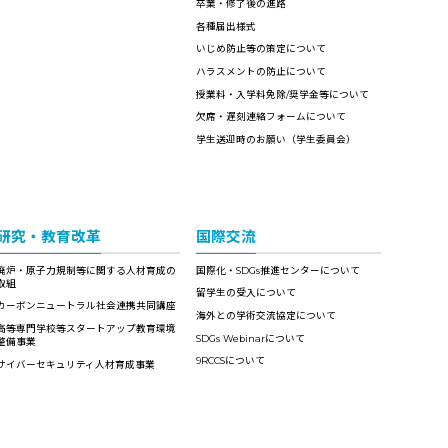
卒業・修了後の進路
各種届出様式
いじめ防止等の策定について
ハラスメントの防止について
授業料・入学料免除/奨学金等について
欠席・遅刻連絡フォームについて
学生送迎時のお願い（学生委員会）
研究・教育改革
国際交流
廃炉・原子力規制等に関する人材育成の
国際化・SDGs推進センターについて
取組
留学生の受入について
カーボンニュートラル社会連携共同講座
海外との学術交流協定について
高等専門学校等スタートアップ教育環境
SDGs Webinarについて
整備事業
9RCCSについて
サイバーセキュリティ人材育成事業