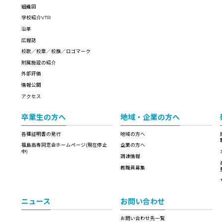
組織図
学校紹介VTR
沿革
広報誌
校歌／校章／校旗／ロゴマーク
附属施設の紹介
外部評価
情報公開
アクセス
卒業生の方へ
地域・企業の方へ
各種証明書の発行
地域の方へ
福島高専同窓会ホームページ(現在停止
企業の方へ
中)
調達情報
教職員募集
ニュース
お問い合わせ
お問い合わせ先一覧