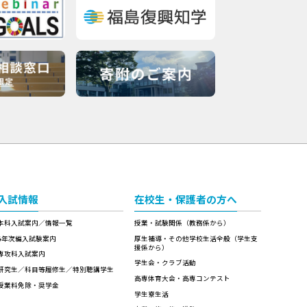
入試情報
在校生・保護者の方へ
本科入試案内／情報一覧
授業・試験関係（教務係から）
4年次編入試験案内
厚生補導・その他学校生活全般（学生支
援係から）
専攻科入試案内
学生会・クラブ活動
研究生／科目等履修生／特別聴講学生
高専体育大会・高専コンテスト
授業料免除・奨学金
学生寮生活