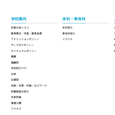
学校案内
本科・専攻科
校長のあいさつ
本科紹介
教育理念／学習・教育目標
専攻科紹介
アドミッションポリシー
シラバス
ディプロマポリシー
カリキュラムポリシー
概要
組織図
学校紹介VTR
沿革
広報誌
校歌／校章／校旗／ロゴマーク
附属施設の紹介
外部評価
情報公開
アクセス