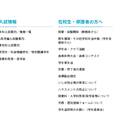
入試情報
在校生・保護者の方へ
本科入試案内／情報一覧
授業・試験関係（教務係から）
4年次編入試験案内
厚生補導・その他学校生活全般（学生支
援係から）
専攻科入試案内
学生会・クラブ活動
研究生／科目等履修生／特別聴講学生
高専体育大会・高専コンテスト
授業料免除・奨学金
学生寮生活
卒業・修了後の進路
各種届出様式
いじめ防止等の策定について
ハラスメントの防止について
授業料・入学料免除/奨学金等について
欠席・遅刻連絡フォームについて
学生送迎時のお願い（学生委員会）