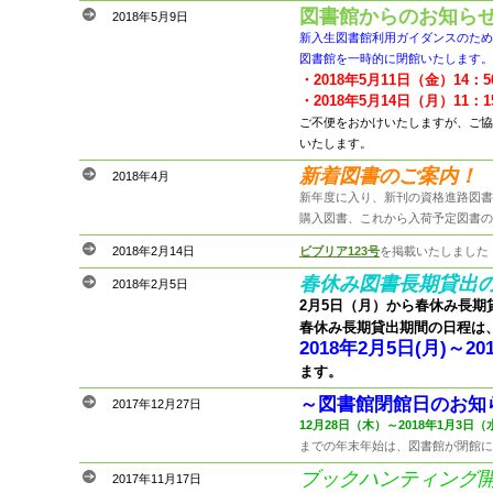
図書館からのお知ら
2018年5月9日
新入生図書館利用ガイダンスのため
図書館を一時的に閉館いたします。
・2018年5月11日（金）14：5
・2018年5月14日（月）11：1
ご不便をおかけいたしますが、ご協
いたします。
新着図書のご案内！
2018年4月
新年度に入り、新刊の資格進路図書
購入図書、これから入荷予定図書の
2018年2月14日
ビブリア123号
を掲載いたしました
春休み図書長期貸出
2018年2月5日
2月5日（月）から春休み長期
春休み長期貸出期間の日程は
2018年2月5日(月)～2
ます。
～図書館閉館日のお知
2017年12月27日
12月28日（木）～2018年1月3日（
までの年末年始は、図書館が閉館に
ブックハンティング
2017年11月17日