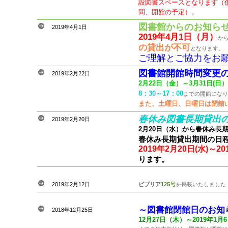
設図書スペースとなります（仮
間、開館の予定）。
図書館からのお知ら
2019年4月1日
2019年4月1日（月）
か
の貸出が不可
となります。
ご理解とご協力をお
図書館開館時間変更
2019年2月22日
2月22日（金）～3月31日(日）
8：30～17：00
までの開館になり
また、土曜日、日曜日
は閉館
春休み図書長期貸出
2019年2月20日
2月20日（水）から春休み長
春休み長期貸出期間の日
2019年2月20日(水)～2
ります。
2019年2月12日
ビブリア
125号
を掲載いたしました
～図書館閉館日のお知
2018年12月25日
12月27日（木）～2019年1月