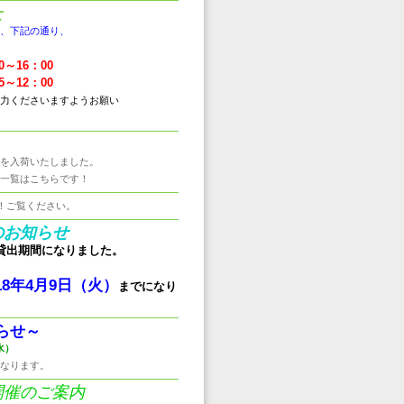
せ
、下記の通り、
0～16：00
5～12：00
力くださいますようお願い
を入荷いたしました。
一覧はこちらです！
！ご覧ください。
のお知らせ
貸出期間にな
りました。
、
018年4月9日（火）
までになり
らせ～
水
）
なります。
開催のご案内