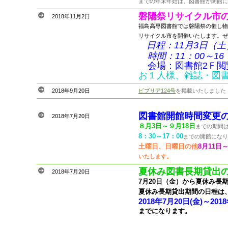
までの年末年始は、図書館が閉館に
磐陽祭リサイクル市
2018年11月2日
福島高専図書館では磐陽祭の催し物
リサイクル市を開催いたします。ぜ
日程：11月3日（土
時間：11：00～16
会場：図書館2Ｆ閲
お１人様、雑誌・図
2018年9月20日
ビブリア124号
を掲載いたしました
図書館開館時間変更
2018年7月20日
８月3日～９月18日
までの期間
8：30～17：00
までの開館になり
土曜日、日曜日の他
8月11日～
いたします。
夏休み図書長期貸出
2018年7月20日
7月20日（金）から夏休み長
夏休み長期貸出期間の日程は
2018年7月20日(金)～20
までになります。