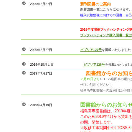
新刊図書のご案内
2020年2月27日
新着図書一覧はこちらになります。
編入試験勉強に向けての図書、自己
2019年度開催ブックハンティング
ブックハンティング購入図書一覧は
2020年2月27日
ビブリア127号
を掲載いたしました
2019年10月１日
ビブリア126号
を掲載いたしま
図書館からのお知
2019年7月17日
７月19日より
I-TOSS巡回車の運
ぜひご利用ください！
福島高専図書館への巡回日は火曜日
図書館からのお知ら
2019年4月19日
福島高専図書館は、2019年
このため2019年4月から貸出を
の間、閉館します。
※改修工事期間中のI-TOS