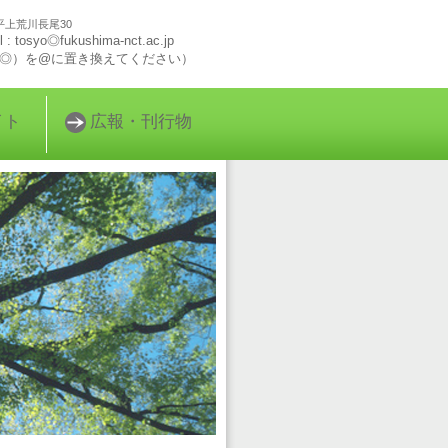
平上荒川長尾30
: tosyo◎fukushima-nct.ac.jp
◎）を@に置き換えてください）
イト
広報・刊行物