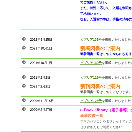
てご来館ください。
また、状況に応じて、入場を制限さ
了承願います。
なお、入退館の際は、手指の消毒に
2022年3月25日
ビブリア131号
を掲載いたしました
新着図書のご案内
2021年10月1日
新着図書一覧はこちらからになりま
2021年10月1日
ビブリア130号
を掲載いたしました
2021年2月2日
ビブリア129号
を掲載いたしました
新刊図書のご案内
2021年2月2日
新着図書一覧はこちらになります。
2020年11月18日
ビブリア128号
を掲載いたしました
e-
2020年2月27日
Book Library（電子
新着図書一覧
学内のパソコンやタブレットでもご
ぜひ皆さんもご利用ください。