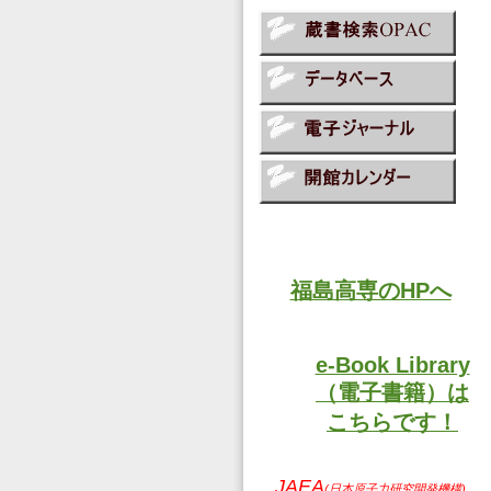
福島高専のHPへ
e-Book Library
（電子書籍）は
こちらです！
JAEA
(日本原子力研究開発機構)