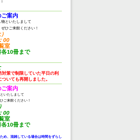
す！
のご案内
し物といたしまして
。ぜひご来館ください！
土）
：00
覧室
各10冊まで
せ
防対策で制限していた平日の利
についても再開しました。
のご案内
といたしまして
ひご来館ください！
）
：00
覧室
各10冊まで
ため、混雑している場合は時間をずらし