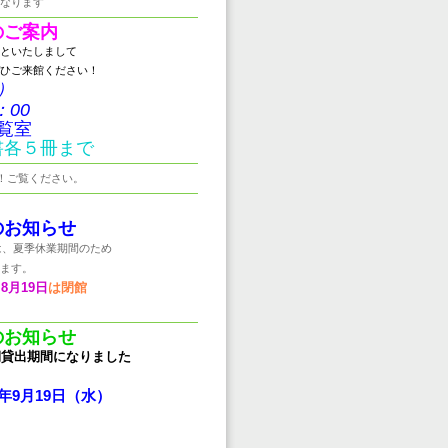
なります
のご案内
といたしまして
ひご来館ください！
）
：00
覧室
書各５冊まで
！ご覧ください。
のお知らせ
は、夏季休業期間のため
ます。
8月19日
は閉館
のお知らせ
期貸出期間になりました
、
18年9月19日（水）