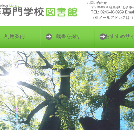
お問い合わせ
College
Library
〒970-8034 福島県いわき市
TEL: 0246-46-0959 Email 
（※メールアドレスは（
利用案内
蔵書を探す
おすすめサ