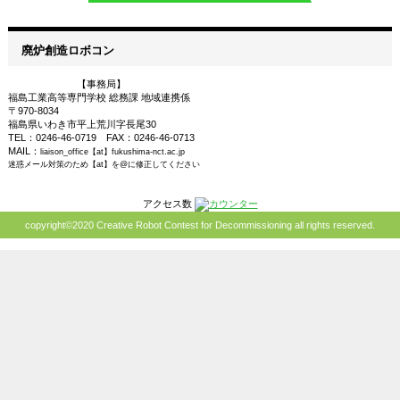
廃炉創造ロボコン
【事務局】
福島工業高等専門学校 総務課 地域連携係
〒970-8034
福島県いわき市平上荒川字長尾30
TEL：0246-46-0719 FAX：0246-46-0713
MAIL：
liaison_office【at】fukushima-nct.ac.jp
迷惑メール対策のため【at】を@に修正してください
アクセス数
copyright©2020 Creative Robot Contest for Decommissioning all rights reserved.