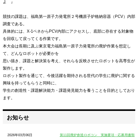
よ 』
競技の課題は、福島第一原子力発電所２号機原子炉格納容器（PCV）内部
調査である。
具体的には、X-1ペネからPCV内部にアクセスし、底部に存在する対象物
を回収して戻ってくる作業です。
本大会は長期に及ぶ東京電力福島第一原子力発電所の廃炉作業を想定し
て、どんなロボットが必要かを
思い描き、課題と解決策を考え、それらを反映させたロボットを高専生が
製作します。
ロボット製作を通じて、今後活躍を期待される世代の学生に廃炉に関する
興味を持ってもらうと同時に、
学生の創造性・課題解決能力・課題発見能力を養うことを目的としており
ます。
お知らせ
2026年03月06日
第11回廃炉創造ロボコン 実施要項・応募用書類